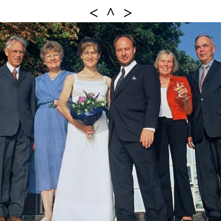
<
^
>