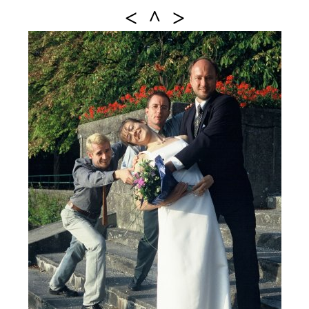
<
^
>